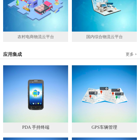
农村电商物流云平台
国内综合物流云平台
应用集成
更多 +
PDA 手持终端
GPS车辆管理
2019
-
05
-
28
2019
-
04
-
28