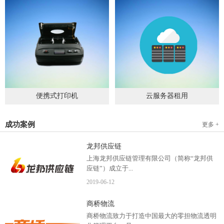
便携式打印机
云服务器租用
2019
-
09
-
04
2020
-
06
-
15
成功案例
更多 +
龙邦供应链
上海龙邦供应链管理有限公司（简称“龙邦供
应链”）成立于...
2019
-
06
-
12
2012年，是一家以物流供应链管理为核心，布
商桥物流
局全国物流网络运营、互...
商桥物流致力于打造中国最大的零担物流透明