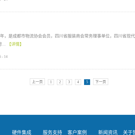
08年，是成都市物流协会会员，四川省服装商会常务理事单位，四川省现
..
【详情】
6
-
14
上一页
1
2
3
4
5
下一页
硬件集成
服务支持
客户案例
新闻资讯
关于