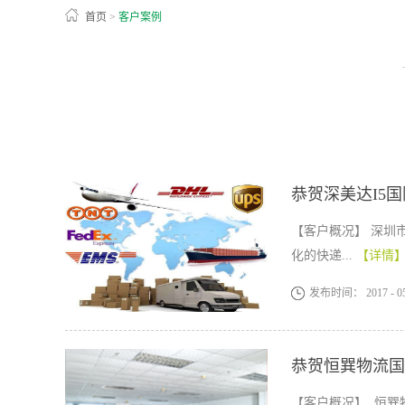
首页
>
客户案例
恭贺深美达I5
【客户概况】 深圳
化的快递...
【详情
发布时间：
2017
-
0
恭贺恒巽物流国
【客户概况】 恒巽物