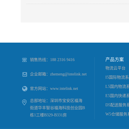
京东物流
2019
-
06
-
产品方案
销售热线：188 2316 9416
物流云平台
企业邮箱：zhemeng@intelink.net
I5国际物流
L5国内物流
官方网站：www.intelink.net
E5国内快递
总部地址：深圳市宝安区福海
D5配送服务
街道华丰智谷福海科技创业园B
W5仓储服务
栋1三楼B329-B331房