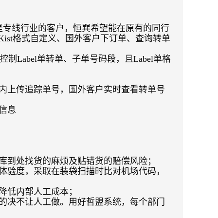
是专线行业的客户，恒巽希望能在原有的同行
Kist
格式自定义、国外客户下订单、查询转单
控制
Label
单转单、子单号码段，且
Label
单格
内上传追踪单号，国外客户实时查看转单号
信息
库到处找货的麻烦及贴错货的赔偿风险；
体验度，采取在装袋扫描时比对机场代码，
降低内部人工成本；
的决不让人工做。用好哲盟系统，每个部门