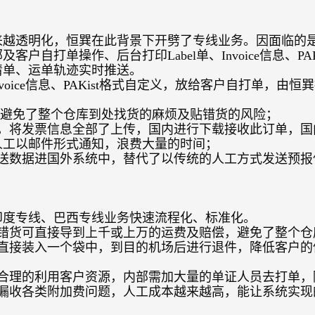
来越透明化，恒巽在此背景下开劈了专线业务。因面临的
客户自打单操作、后台打印Label单、
Invoice
信息、
PA
清单、运单轨迹实时推送。
voice
信息、
PAKist
格式自定义，放给客户自打单，由恒巽
避免了整个仓库到处找货的麻烦及贴错货的风险；
单，将发票信息全部了上传，国内进行下载接收此订单，国
人工以邮件形式通知，浪费大量的时间；
推送数据进国外系统中，替代了以传统的人工方式发送预报
印度专线、巴西专线业务快速流程化、标准化。
贴错货可直接导到上千或上万的运费及赔偿，避免了整个仓
物直接装入一个袋中，到目的机场后进行退件，降低客户的
，合理的利用客户资源，内部需加大量的单证人员去打单，
、漏收各类附加费问题，人工成本越来越高，能让系统实现