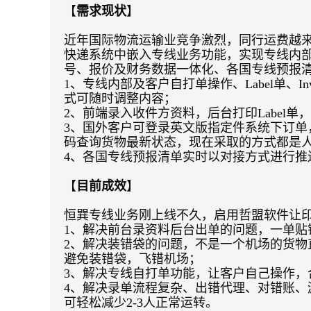
【
需求现状
】
近年国际物流运输业竞争激烈，同行运费越
快递系统中嵌入专线业务功能，实现专线内部及
号、报价及财务数据一体化、各国专线预报
1、专线内部及客户自打单操作、
Label
单、
In
式可随时调整内容；
2、前端录入收件方资料，后台打印
Label
单，
3、国外客户可登录英文版指定件系统下订
码查询货物最新状态，现在采取的方式都是
4、各国专线预报清单实时以对接方式进行
【
目前成效
】
恒巽专线业务刚上线不久，启用哲盟软件让
1、解决前台录资料后台出单的问题，一单
2、解决装错袋的问题，不是一个机场的货
避免装错袋，飞错机场；
3、解决专线自打单功能，让客户自己操作
4、解决录单流程复杂、出错代理、对错账
可轻松减少
2-3
人正常运转。