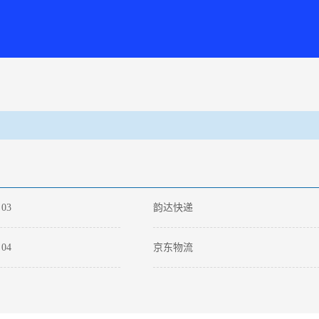
03
韵达快递
04
京东物流
04
嘉里物流