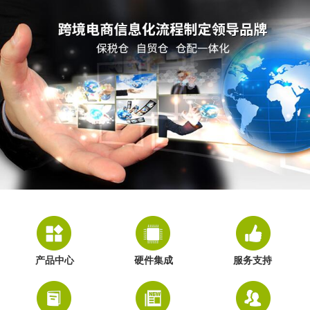
产品中心
硬件集成
服务支持