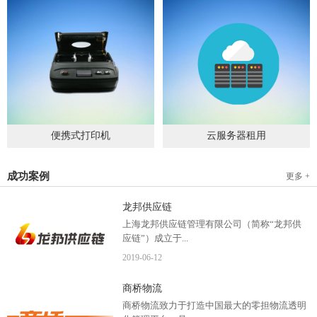
便携式打印机
云服务器租用
2019
-
09
-
04
2020
-
06
-
15
成功案例
更多 +
龙邦供应链
上海龙邦供应链管理有限公司（简称“龙邦供
应链”）成立于...
2019
-
06
-
12
2012年，是一家以物流供应链管理为核心，布
商桥物流
局全国物流网络运营、互...
商桥物流致力于打造中国最大的零担物流透明