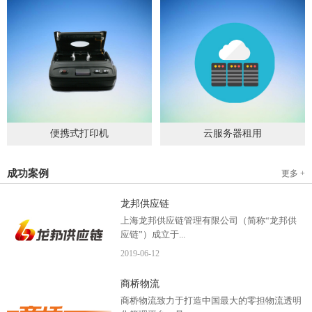
便携式打印机
云服务器租用
2019
-
09
-
04
2020
-
06
-
15
成功案例
更多 +
龙邦供应链
上海龙邦供应链管理有限公司（简称“龙邦供
应链”）成立于...
2019
-
06
-
12
2012年，是一家以物流供应链管理为核心，布
商桥物流
局全国物流网络运营、互...
商桥物流致力于打造中国最大的零担物流透明