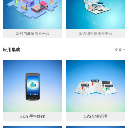
农村电商物流云平台
国内综合物流云平台
应用集成
更多 +
PDA 手持终端
GPS车辆管理
2019
-
05
-
28
2019
-
04
-
28