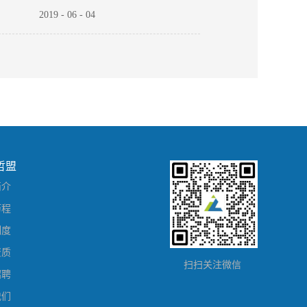
2019
-
06
-
04
2019
-
06
-
03
哲盟
简介
历程
制度
资质
扫扫关注微信
招聘
我们