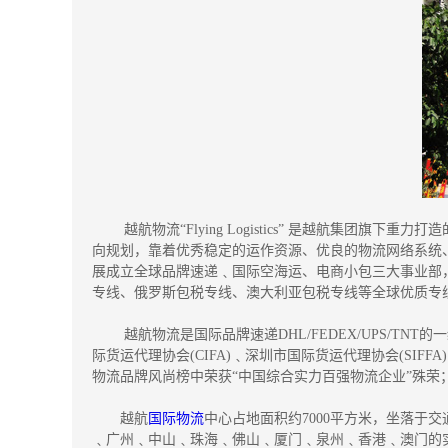
越航物流“Flying Logistics” 是越航集团旗下
向规划，靠着优秀稳定的运作资源、优良的物流网络系统
展成立全球品牌速递﹑国际空海运、电商小包三大事业部
专线、俄罗斯包税专线、澳大利亚包税专线等全球优质专
越航物流是国际品牌速递DHL/FEDEX/UPS/TN
际货运代理协会(CIFA)﹑深圳市国际货运代理协会(SIFFA
物流品牌风尚榜中荣获“中国综合实力百强物流企业”殊荣
越航
国际物流
中心占地面积约7000平方米，坐落
﹑广州﹑中山﹑珠海﹑佛山﹑厦门﹑泉州﹑香港﹑澳门的