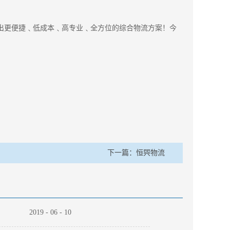
出更便捷﹑低成本﹑高专业﹑全方位的综合物流方案！今
下一篇：
恒巺物流
2019
-
06
-
10