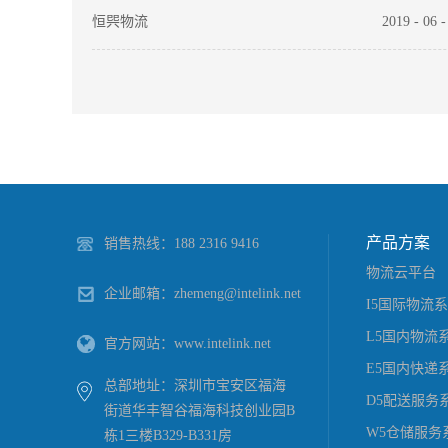
恒巺物流
2019
-
06
-
京东物流
2019
-
06
-
产品方案
销售热线：188 2316 9416
物流云平台
企业邮箱：zhemeng@intelink.net
I5国际物流
L5国内物流
官方网站：www.intelink.net
E5国内快递
总部地址：深圳市宝安区福海
D5配送服务
街道华丰智谷福海科技创业园B
W5仓储服务
栋1三楼B329-B331房