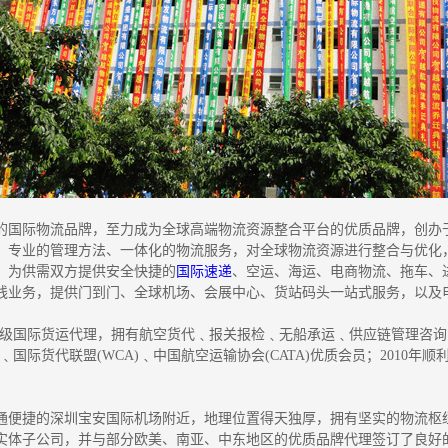
重力打造的国际物流品牌，至力成为全球高端物流资源整合平台的优质品牌，创办于
、专业的管理方法、一体化的物流服务，对全球物流资源进行整合与优化
，为供需双方提供安全快捷的
国际速递
、空运、海运、电商物流、拖车、
线业务，提供门到门、全球机场、会展中心、货站码头一站式服务，以及
T的一级国际货运代理，拥有航空货代﹑报关报检﹑无船承运﹑供应链管理咨询
)﹑国际货代联盟(WCA)﹑中国航空运输协会(CATA)优质会员；2010年顺利
；
于交通便捷的深圳宝安国际机场附近，地理位置得天独厚，拥有坚实的物流
实体子公司，并与部分欧美、南亚、中东地区的优质品牌代理签订了良好的