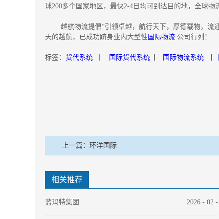
球200多个国家地区，最快2-4日均可到达目的地，全球物
越航物流提倡“引领卓越，航行天下，厚德载物，流通天
天的越航，已成功跻身业内大型性
国际物流
公司行列！
标签：
货代系统
▏
国际货代系统
▏
国际物流系统
▏
上一篇：
环洋国际
相关推荐
蓝玛特集团
2026
-
02
-