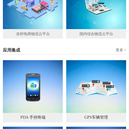
农村电商物流云平台
国内综合物流云平台
应用集成
更多 +
PDA 手持终端
GPS车辆管理
2019
-
05
-
28
2019
-
04
-
28