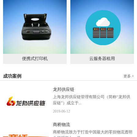
便携式打印机
云服务器租用
2019
-
09
-
04
2020
-
06
-
15
成功案例
更多 +
龙邦供应链
上海龙邦供应链管理有限公司（简称“龙邦供
应链”）成立于...
2019
-
06
-
12
2012年，是一家以物流供应链管理为核心，布
商桥物流
局全国物流网络运营、互...
商桥物流致力于打造中国最大的零担物流透明