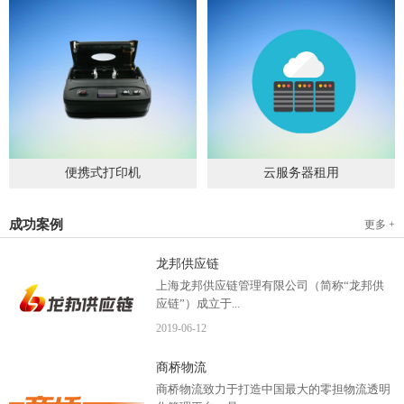
便携式打印机
云服务器租用
2019
-
09
-
04
2020
-
06
-
15
成功案例
更多 +
龙邦供应链
上海龙邦供应链管理有限公司（简称“龙邦供
应链”）成立于...
2019
-
06
-
12
2012年，是一家以物流供应链管理为核心，布
商桥物流
局全国物流网络运营、互...
商桥物流致力于打造中国最大的零担物流透明