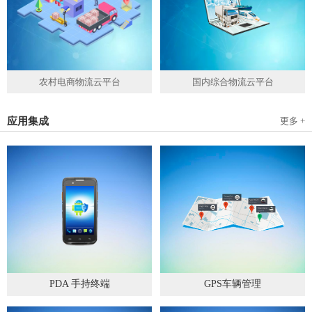
农村电商物流云平台
国内综合物流云平台
应用集成
更多 +
PDA 手持终端
GPS车辆管理
2019
-
05
-
28
2019
-
04
-
28