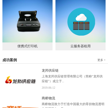
便携式打印机
云服务器租用
2019
-
09
-
04
2020
-
06
-
15
成功案例
更多 +
龙邦供应链
上海龙邦供应链管理有限公司（简称“龙邦供
应链”）成立于...
2019
-
06
-
12
2012年，是一家以物流供应链管理为核心，布
商桥物流
局全国物流网络运营、互...
商桥物流致力于打造中国最大的零担物流透明