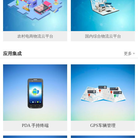
农村电商物流云平台
国内综合物流云平台
应用集成
更多 +
PDA 手持终端
GPS车辆管理
2019
-
05
-
28
2019
-
04
-
28