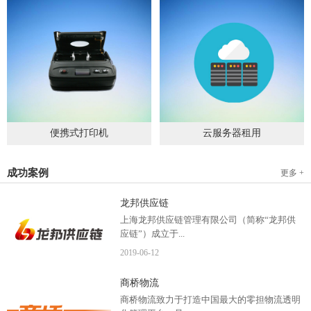
便携式打印机
云服务器租用
2019
-
09
-
04
2020
-
06
-
15
成功案例
更多 +
龙邦供应链
上海龙邦供应链管理有限公司（简称“龙邦供
应链”）成立于...
2019
-
06
-
12
2012年，是一家以物流供应链管理为核心，布
商桥物流
局全国物流网络运营、互...
商桥物流致力于打造中国最大的零担物流透明