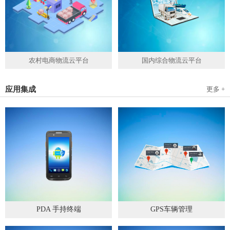
农村电商物流云平台
国内综合物流云平台
应用集成
更多 +
PDA 手持终端
GPS车辆管理
2019
-
05
-
28
2019
-
04
-
28