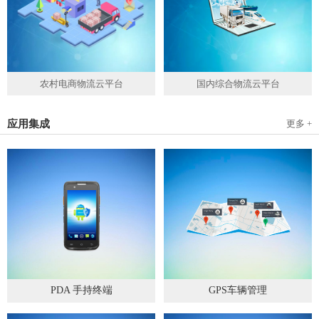
农村电商物流云平台
国内综合物流云平台
应用集成
更多 +
PDA 手持终端
GPS车辆管理
2019
-
05
-
28
2019
-
04
-
28