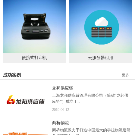
便携式打印机
云服务器租用
2019
-
09
-
04
2020
-
06
-
15
成功案例
更多 +
龙邦供应链
上海龙邦供应链管理有限公司（简称“龙邦供
应链”）成立于...
2019
-
06
-
12
2012年，是一家以物流供应链管理为核心，布
商桥物流
局全国物流网络运营、互...
商桥物流致力于打造中国最大的零担物流透明