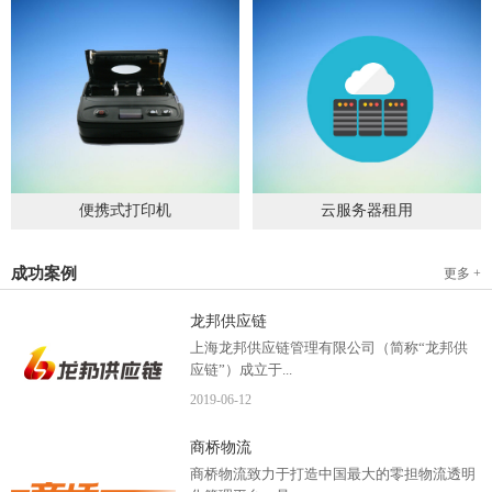
便携式打印机
云服务器租用
2019
-
09
-
04
2020
-
06
-
15
成功案例
更多 +
龙邦供应链
上海龙邦供应链管理有限公司（简称“龙邦供
应链”）成立于...
2019
-
06
-
12
2012年，是一家以物流供应链管理为核心，布
商桥物流
局全国物流网络运营、互...
商桥物流致力于打造中国最大的零担物流透明