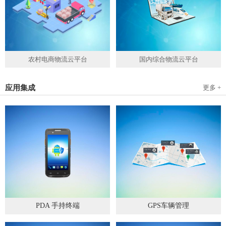
农村电商物流云平台
国内综合物流云平台
应用集成
更多 +
PDA 手持终端
GPS车辆管理
2019
-
05
-
28
2019
-
04
-
28