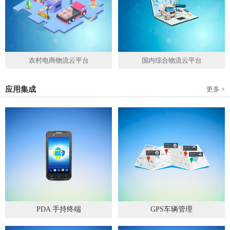
农村电商物流云平台
国内综合物流云平台
应用集成
更多 +
PDA 手持终端
GPS车辆管理
2019
-
05
-
28
2019
-
04
-
28