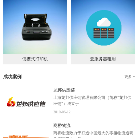
便携式打印机
云服务器租用
2019
-
09
-
04
2020
-
06
-
15
成功案例
更多 +
龙邦供应链
上海龙邦供应链管理有限公司（简称“龙邦供
应链”）成立于...
2019
-
06
-
12
2012年，是一家以物流供应链管理为核心，布
商桥物流
局全国物流网络运营、互...
商桥物流致力于打造中国最大的零担物流透明