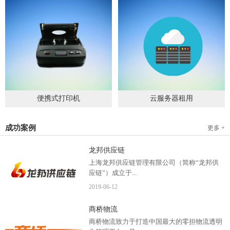
便携式打印机
云服务器租用
2019
-
09
-
04
2020
-
06
-
15
成功案例
更多 +
龙邦供应链
上海龙邦供应链管理有限公司（简称“龙邦供
应链”）成立于...
2019
-
06
-
12
2012年，是一家以物流供应链管理为核心，布
商桥物流
局全国物流网络运营、互...
商桥物流致力于打造中国最大的零担物流透明