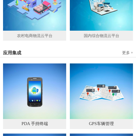
农村电商物流云平台
国内综合物流云平台
应用集成
更多 +
PDA 手持终端
GPS车辆管理
2019
-
05
-
28
2019
-
04
-
28