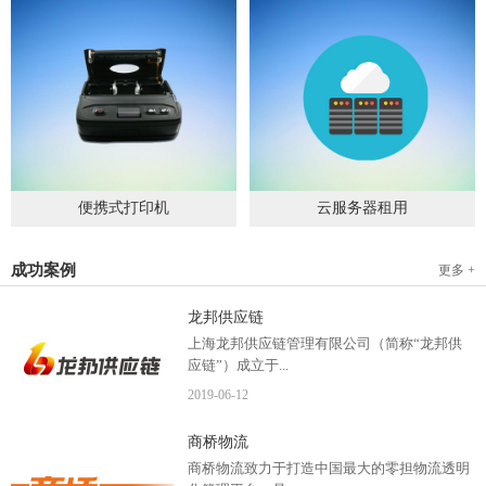
便携式打印机
云服务器租用
2019
-
09
-
04
2020
-
06
-
15
成功案例
更多 +
龙邦供应链
上海龙邦供应链管理有限公司（简称“龙邦供
应链”）成立于...
2019
-
06
-
12
2012年，是一家以物流供应链管理为核心，布
商桥物流
局全国物流网络运营、互...
商桥物流致力于打造中国最大的零担物流透明