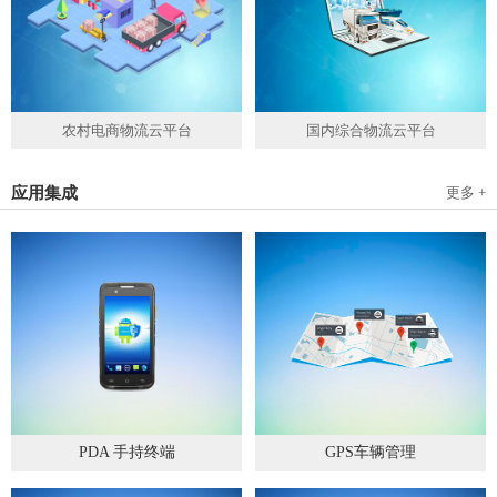
农村电商物流云平台
国内综合物流云平台
应用集成
更多 +
PDA 手持终端
GPS车辆管理
2019
-
05
-
28
2019
-
04
-
28