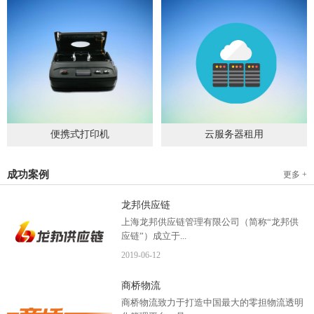
便携式打印机
云服务器租用
2019
-
09
-
04
2020
-
06
-
15
成功案例
更多 +
龙邦供应链
上海龙邦供应链管理有限公司（简称“龙邦供
应链”）成立于...
2019
-
06
-
12
2012年，是一家以物流供应链管理为核心，布
商桥物流
局全国物流网络运营、互...
商桥物流致力于打造中国最大的零担物流透明