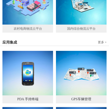
农村电商物流云平台
国内综合物流云平台
应用集成
更多 +
PDA 手持终端
GPS车辆管理
2019
-
05
-
28
2019
-
04
-
28