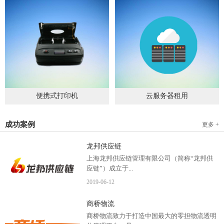
便携式打印机
云服务器租用
2019
-
09
-
04
2020
-
06
-
15
成功案例
更多 +
龙邦供应链
上海龙邦供应链管理有限公司（简称“龙邦供
应链”）成立于...
2019
-
06
-
12
2012年，是一家以物流供应链管理为核心，布
商桥物流
局全国物流网络运营、互...
商桥物流致力于打造中国最大的零担物流透明