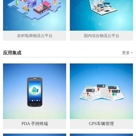
农村电商物流云平台
国内综合物流云平台
应用集成
更多 +
PDA 手持终端
GPS车辆管理
2019
-
05
-
28
2019
-
04
-
28