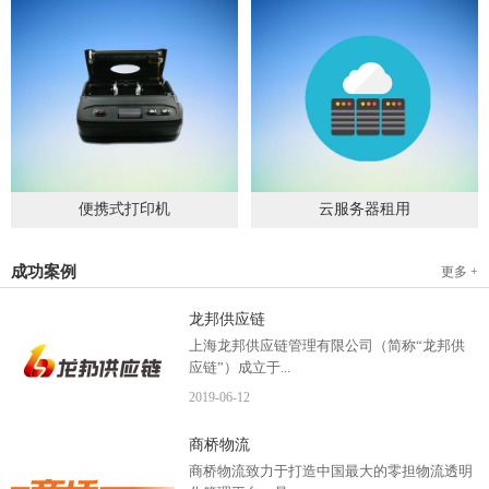
便携式打印机
云服务器租用
2019
-
09
-
04
2020
-
06
-
15
成功案例
更多 +
龙邦供应链
上海龙邦供应链管理有限公司（简称“龙邦供
应链”）成立于...
2019
-
06
-
12
2012年，是一家以物流供应链管理为核心，布
商桥物流
局全国物流网络运营、互...
商桥物流致力于打造中国最大的零担物流透明