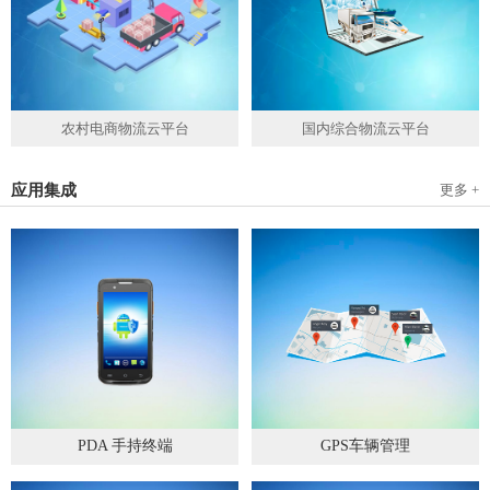
农村电商物流云平台
国内综合物流云平台
应用集成
更多 +
PDA 手持终端
GPS车辆管理
2019
-
05
-
28
2019
-
04
-
28