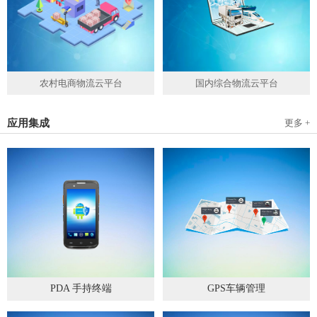
农村电商物流云平台
国内综合物流云平台
应用集成
更多 +
PDA 手持终端
GPS车辆管理
2019
-
05
-
28
2019
-
04
-
28