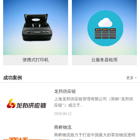
便携式打印机
云服务器租用
2019
-
09
-
04
2020
-
06
-
15
成功案例
更多 +
龙邦供应链
上海龙邦供应链管理有限公司（简称“龙邦供
应链”）成立于...
2019
-
06
-
12
2012年，是一家以物流供应链管理为核心，布
商桥物流
局全国物流网络运营、互...
商桥物流致力于打造中国最大的零担物流透明