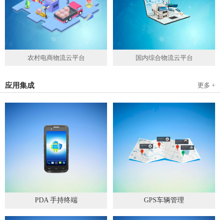
农村电商物流云平台
国内综合物流云平台
应用集成
更多 +
PDA 手持终端
GPS车辆管理
2019
-
05
-
28
2019
-
04
-
28