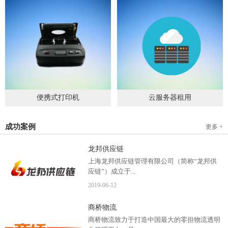
便携式打印机
云服务器租用
2019
-
09
-
04
2020
-
06
-
15
成功案例
更多 +
龙邦供应链
上海龙邦供应链管理有限公司（简称“龙邦供
应链”）成立于...
2019
-
06
-
12
2012年，是一家以物流供应链管理为核心，布
商桥物流
局全国物流网络运营、互...
商桥物流致力于打造中国最大的零担物流透明