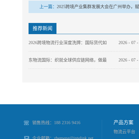
上一篇：
2025跨境产业集群发展大会在广州举办，
推荐新闻
2026跨境物流行业深度洗牌：国际货代如
2026
-
07
何以“数字化底座”穿越周期？
东物流国际：织就全球供应链网络，做最
2026
-
07
值得托付的跨境物流伙伴
2026年国际件快递选哪家？中国本土快递
2026
-
07
品牌出海全链路能力拆解
产品方案
销售热线：188 2316 9416
物流云平台
企业邮箱：zhemeng@intelink.net