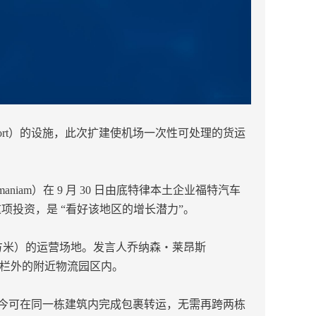
ry Airport）的设施，此次扩建使机场一次性可处理的货运
am）在 9 月 30 日由底特律本土企业福特汽车
行这项投资，是 “看好该地区的增长潜力”。
平方米）的运营场地。发言人乔纳森・莱昂斯
场围栏外的附近物流园区内。
如今可在同一栋建筑内完成包裹转运，无需再跨两栋