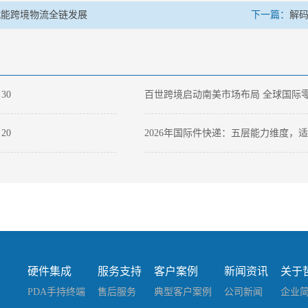
赋能跨境物流全链发展
下一篇：
解码
-
30
百世跨境启动南美市场布局 全球国际
物流网络进入第二阶段
-
20
2026年国际件快递：五层能力维度，
国货出海的本土供应链服务商
-
09
空运抢板、铁路提速、仓库通宵达旦：
场欧洲高温催生的跨境物流全链路“闪
战”
硬件集成
服务支持
客户案例
新闻资讯
关于
PDA手持终端
售后服务
典型客户案例
公司新闻
企业