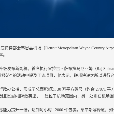
会韦恩县机场（Detroit Metropolitan Wayne Count
率。
闻稿。首席执行官拉吉・萨布拉马尼亚姆（Raj Subramani
“强化工业经济” 的活动中提及了该项目，他表示，联邦快递之所以进
公楼，形成了总面积超过 30 万平方英尺（约合 27871 
时称，这两处旧设施相隔数英里，一处位于机场范围内，另一处则在机
力提升一倍，达到每小时 12000 件包裹。莱昂斯解释道，