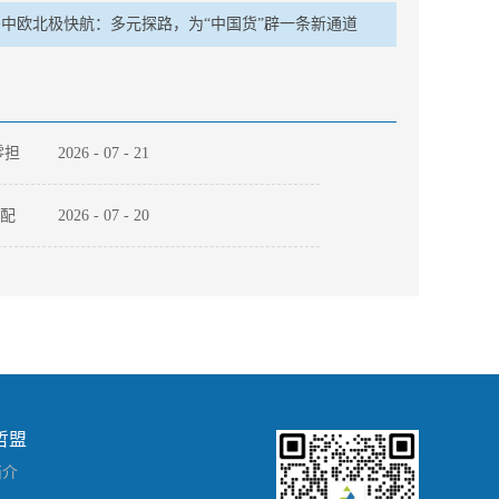
中欧北极快航：多元探路，为“中国货”辟一条新通道
零担
2026
-
07
-
21
适配
2026
-
07
-
20
一
2026
-
07
-
09
电
哲盟
简介