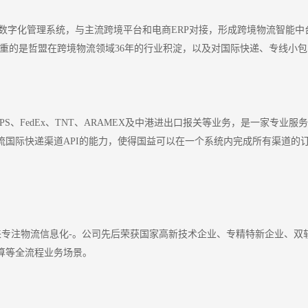
四大数字化管理系统，与主流跨境平台和电商ERP对接，形成跨境物流智能
看重的是哲盟在跨境物流领域36年的行业积淀，以及对国际快递、专线小
PS、FedEx、TNT、ARAMEX及中港进出口报关等业务，是一家专
流国际快递渠道API的能力，使得国益可以在一个系统内完成所有渠道的
年来专注物流信息化-。公司先后荣获国家高新技术企业、专精特新企业、
算等全流程业务场景。