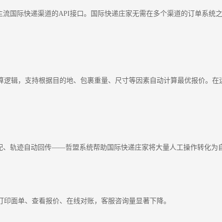
MEX等主流国际快递渠道的API接口。国际快递庄家无需在多个渠道的订单
算逻辑，支持根据目的地、包裹重量、尺寸等因素自动计算最优报价。在
分配、轨迹自动回传——哲盟系统帮助国际快递庄家将大量人工操作转化为
打印面单、查看报价、在线对账，客服咨询量显著下降。