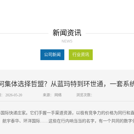
新闻资讯
NEWS
公司新闻
行业资讯
何集体选择哲盟？从蓝玛特到环世通，一套系
期：
2026-05-20
来源：
网络
浏览次数：
际快递庄家。它们手握一手渠道资源，以极有竞争力的价格为同行和直客提供
、航宇泰华、环洋国际……这些在行内响当当的名字，有一个共同的数字