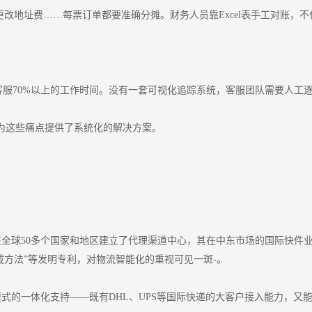
更改地址费……每票订单都要准确分摊。财务人员靠Excel表手工对账，
了客服70%以上的工作时间。没有一套可视化追踪系统，客服团队需要人工
为这些痛点提供了系统化的解决方案。
在全球50多个国家和地区建立了代理渠道中心，其在中东市场的国际快件业
载方法”等发明专利，对物流智能化的重视可见一斑-。
的一体化支持——既有DHL、UPS等国际快递的大客户接入能力，又能