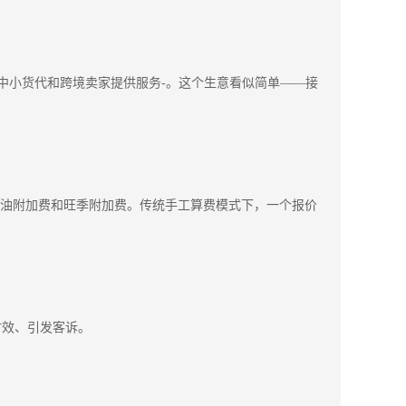
向中小货代和跨境卖家提供服务-。这个生意看似简单——接
、燃油附加费和旺季附加费。传统手工算费模式下，一个报价
时效、引发客诉。