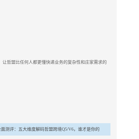
。
，让哲盟比任何人都更懂快递业务的复杂性和庄家需求的
全面测评：五大维度解码哲盟跨境Q5/V6，谁才是你的