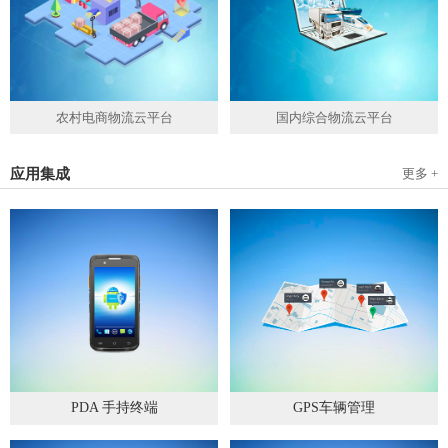
农村电商物流云平台
国内综合物流云平台
应用集成
更多 +
PDA 手持终端
GPS车辆管理
2019
-
05
-
28
2019
-
04
-
28