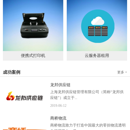
便携式打印机
云服务器租用
2019
-
09
-
04
2020
-
06
-
15
成功案例
更多 +
龙邦供应链
上海龙邦供应链管理有限公司（简称“龙邦供
应链”）成立于...
2019
-
06
-
12
2012年，是一家以物流供应链管理为核心，布
商桥物流
局全国物流网络运营、互...
商桥物流致力于打造中国最大的零担物流透明