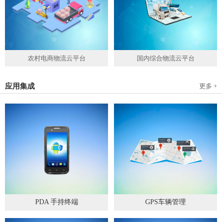
农村电商物流云平台
国内综合物流云平台
应用集成
更多 +
PDA 手持终端
GPS车辆管理
2019
-
05
-
28
2019
-
04
-
28