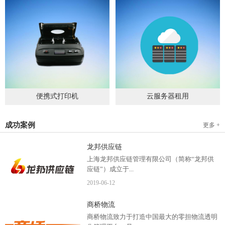
便携式打印机
云服务器租用
2019
-
09
-
04
2020
-
06
-
15
成功案例
更多 +
龙邦供应链
上海龙邦供应链管理有限公司（简称“龙邦供
应链”）成立于...
2019
-
06
-
12
2012年，是一家以物流供应链管理为核心，布
商桥物流
局全国物流网络运营、互...
商桥物流致力于打造中国最大的零担物流透明