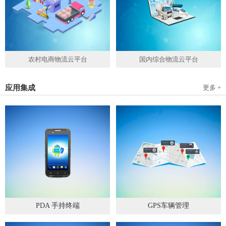
农村电商物流云平台
国内综合物流云平台
应用集成
更多 +
PDA 手持终端
GPS车辆管理
2019
-
05
-
28
2019
-
04
-
28