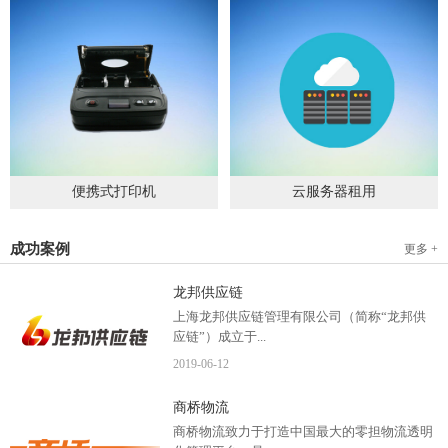
便携式打印机
云服务器租用
2019
-
09
-
04
2020
-
06
-
15
成功案例
更多 +
龙邦供应链
上海龙邦供应链管理有限公司（简称“龙邦供
应链”）成立于...
2019
-
06
-
12
2012年，是一家以物流供应链管理为核心，布
商桥物流
局全国物流网络运营、互...
商桥物流致力于打造中国最大的零担物流透明