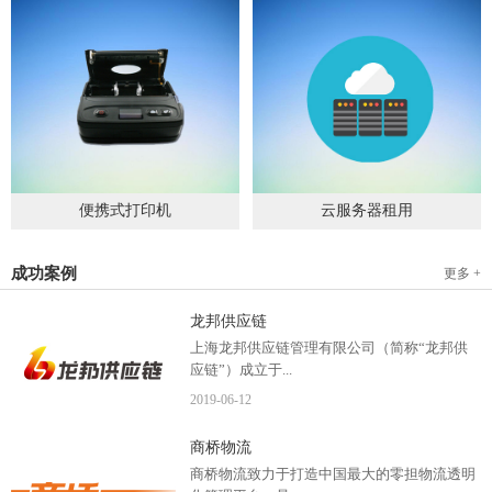
便携式打印机
云服务器租用
2019
-
09
-
04
2020
-
06
-
15
成功案例
更多 +
龙邦供应链
上海龙邦供应链管理有限公司（简称“龙邦供
应链”）成立于...
2019
-
06
-
12
2012年，是一家以物流供应链管理为核心，布
商桥物流
局全国物流网络运营、互...
商桥物流致力于打造中国最大的零担物流透明