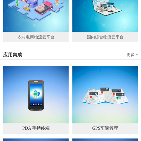
农村电商物流云平台
国内综合物流云平台
应用集成
更多 +
PDA 手持终端
GPS车辆管理
2019
-
05
-
28
2019
-
04
-
28