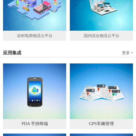
农村电商物流云平台
国内综合物流云平台
应用集成
更多 +
PDA 手持终端
GPS车辆管理
2019
-
05
-
28
2019
-
04
-
28