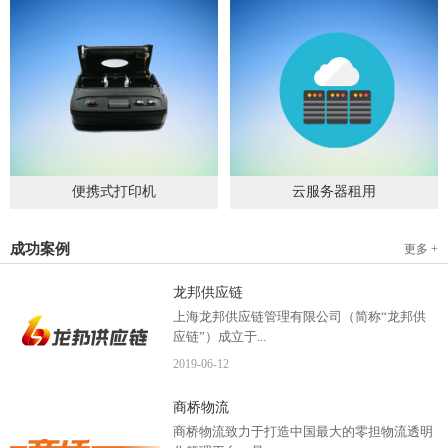
便携式打印机
云服务器租用
2019
-
09
-
04
2020
-
06
-
15
成功案例
更多 +
龙邦供应链
上海龙邦供应链管理有限公司（简称“龙邦供
应链”）成立于...
2019
-
06
-
12
2012年，是一家以物流供应链管理为核心，布
商桥物流
局全国物流网络运营、互...
商桥物流致力于打造中国最大的零担物流透明