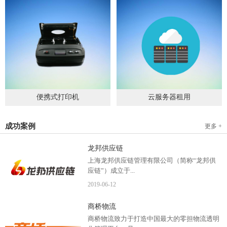
便携式打印机
云服务器租用
2019
-
09
-
04
2020
-
06
-
15
成功案例
更多 +
龙邦供应链
上海龙邦供应链管理有限公司（简称“龙邦供
应链”）成立于...
2019
-
06
-
12
2012年，是一家以物流供应链管理为核心，布
商桥物流
局全国物流网络运营、互...
商桥物流致力于打造中国最大的零担物流透明