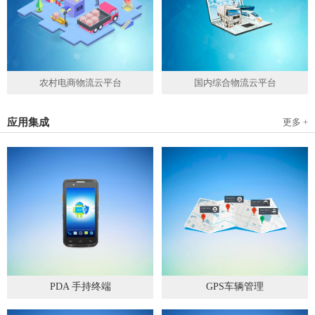
农村电商物流云平台
国内综合物流云平台
应用集成
更多 +
PDA 手持终端
GPS车辆管理
2019
-
05
-
28
2019
-
04
-
28