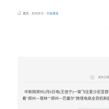
首页
>
新闻资讯
>
行业资讯
发布日
中新网郑州2月6日电(王佳宁)一架飞往爱沙尼
着“郑州－塔林”“郑州－巴塞尔”跨境电商全货机