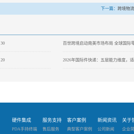
下一篇：
跨境物流
-
30
百世跨境启动南美市场布局 全球国际
物流网络进入第二阶段
-
20
2026年国际件快递：五层能力维度，
国货出海的本土供应链服务商
-
09
空运抢板、铁路提速、仓库通宵达旦：
场欧洲高温催生的跨境物流全链路“闪
战”
硬件集成
服务支持
客户案例
新闻资讯
关于
PDA手持终端
售后服务
典型客户案例
公司新闻
企业