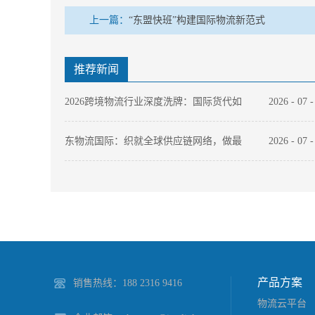
上一篇：
“东盟快班”构建国际物流新范式
推荐新闻
2026跨境物流行业深度洗牌：国际货代如
2026
-
07
何以“数字化底座”穿越周期？
东物流国际：织就全球供应链网络，做最
2026
-
07
值得托付的跨境物流伙伴
2026年国际件快递选哪家？中国本土快递
2026
-
07
品牌出海全链路能力拆解
产品方案
销售热线：188 2316 9416
物流云平台