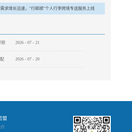
需求增长迅速，“行邮顺”个人行李跨境专送服务上线
零担
2026
-
07
-
21
适配
2026
-
07
-
20
一
2026
-
07
-
09
电
哲盟
简介