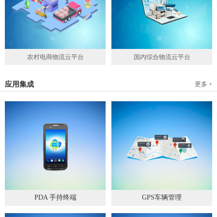
农村电商物流云平台
国内综合物流云平台
应用集成
更多 +
PDA 手持终端
GPS车辆管理
2019
-
05
-
28
2019
-
04
-
28