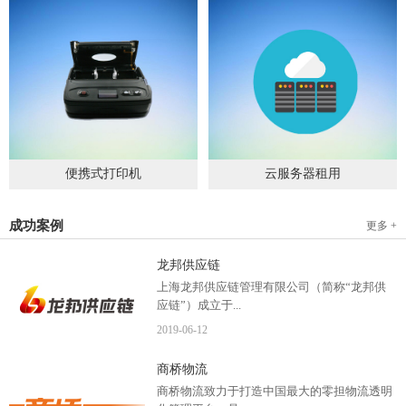
便携式打印机
云服务器租用
2019
-
09
-
04
2020
-
06
-
15
成功案例
更多 +
龙邦供应链
上海龙邦供应链管理有限公司（简称“龙邦供
应链”）成立于...
2019
-
06
-
12
2012年，是一家以物流供应链管理为核心，布
商桥物流
局全国物流网络运营、互...
商桥物流致力于打造中国最大的零担物流透明