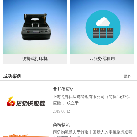
便携式打印机
云服务器租用
2019
-
09
-
04
2020
-
06
-
15
成功案例
更多 +
龙邦供应链
上海龙邦供应链管理有限公司（简称“龙邦供
应链”）成立于...
2019
-
06
-
12
2012年，是一家以物流供应链管理为核心，布
商桥物流
局全国物流网络运营、互...
商桥物流致力于打造中国最大的零担物流透明