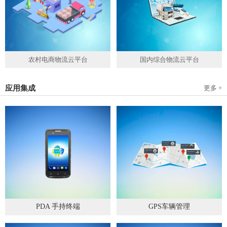
农村电商物流云平台
国内综合物流云平台
应用集成
更多 +
PDA 手持终端
GPS车辆管理
2019
-
05
-
28
2019
-
04
-
28