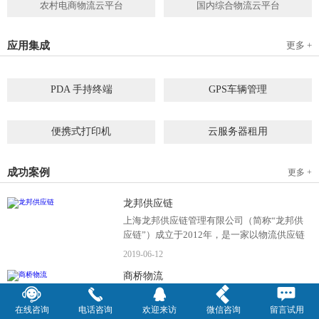
农村电商物流云平台
国内综合物流云平台
应用集成
更多 +
PDA 手持终端
GPS车辆管理
2019
-
05
-
28
2019
-
04
-
28
便携式打印机
云服务器租用
2019
-
09
-
04
2020
-
06
-
15
成功案例
更多 +
龙邦供应链
上海龙邦供应链管理有限公司（简称“龙邦供
应链”）成立于2012年，是一家以物流供应链
管理为核心，布局全国物流网络运营、互...
2019
-
06
-
12
商桥物流
商桥物流致力于打造中国最大的零担物流透明
化管理平台，是中国最专业的零担（15—
在线咨询
电话咨询
欢迎来访
微信咨询
留言试用