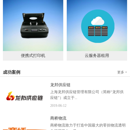
便携式打印机
云服务器租用
2019
-
09
-
04
2020
-
06
-
15
成功案例
更多 +
龙邦供应链
上海龙邦供应链管理有限公司（简称“龙邦供
应链”）成立于...
2019
-
06
-
12
2012年，是一家以物流供应链管理为核心，布
商桥物流
局全国物流网络运营、互...
商桥物流致力于打造中国最大的零担物流透明