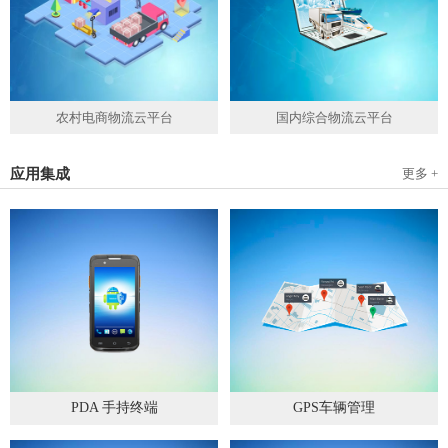
农村电商物流云平台
国内综合物流云平台
应用集成
更多 +
PDA 手持终端
GPS车辆管理
2019
-
05
-
28
2019
-
04
-
28