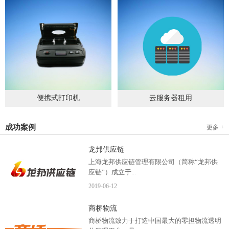
便携式打印机
云服务器租用
2019
-
09
-
04
2020
-
06
-
15
成功案例
更多 +
龙邦供应链
上海龙邦供应链管理有限公司（简称“龙邦供
应链”）成立于...
2019
-
06
-
12
2012年，是一家以物流供应链管理为核心，布
商桥物流
局全国物流网络运营、互...
商桥物流致力于打造中国最大的零担物流透明