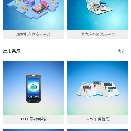
农村电商物流云平台
国内综合物流云平台
应用集成
更多 +
PDA 手持终端
GPS车辆管理
2019
-
05
-
28
2019
-
04
-
28