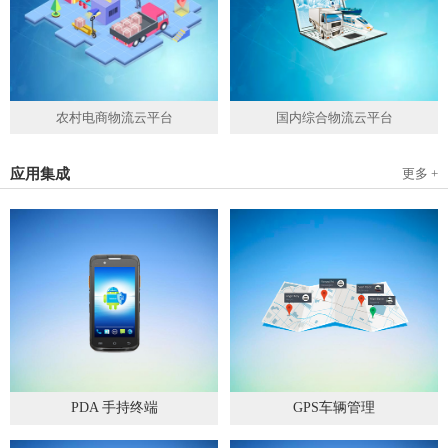
农村电商物流云平台
国内综合物流云平台
应用集成
更多 +
PDA 手持终端
GPS车辆管理
2019
-
05
-
28
2019
-
04
-
28