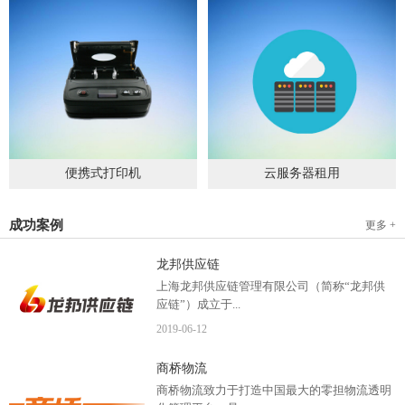
便携式打印机
云服务器租用
2019
-
09
-
04
2020
-
06
-
15
成功案例
更多 +
龙邦供应链
上海龙邦供应链管理有限公司（简称“龙邦供
应链”）成立于...
2019
-
06
-
12
2012年，是一家以物流供应链管理为核心，布
商桥物流
局全国物流网络运营、互...
商桥物流致力于打造中国最大的零担物流透明