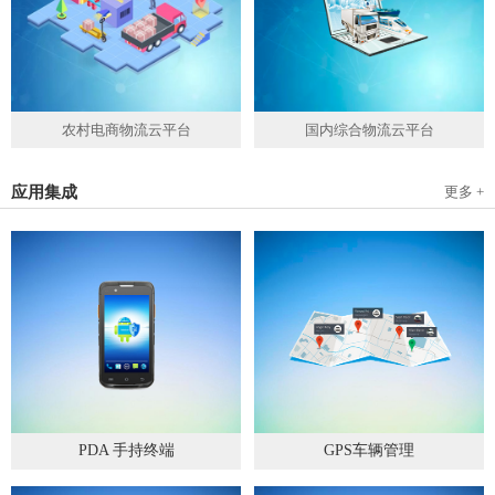
农村电商物流云平台
国内综合物流云平台
应用集成
更多 +
PDA 手持终端
GPS车辆管理
2019
-
05
-
28
2019
-
04
-
28