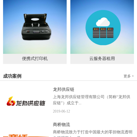
便携式打印机
云服务器租用
2019
-
09
-
04
2020
-
06
-
15
成功案例
更多 +
龙邦供应链
上海龙邦供应链管理有限公司（简称“龙邦供
应链”）成立于...
2019
-
06
-
12
2012年，是一家以物流供应链管理为核心，布
商桥物流
局全国物流网络运营、互...
商桥物流致力于打造中国最大的零担物流透明