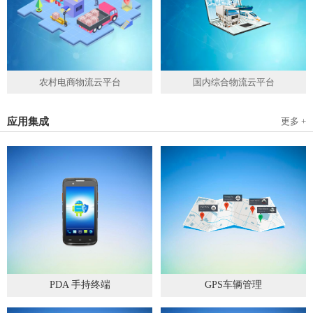
农村电商物流云平台
国内综合物流云平台
应用集成
更多 +
PDA 手持终端
GPS车辆管理
2019
-
05
-
28
2019
-
04
-
28