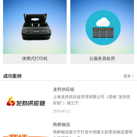
便携式打印机
云服务器租用
2019
-
09
-
04
2020
-
06
-
15
成功案例
更多 +
龙邦供应链
上海龙邦供应链管理有限公司（简称“龙邦供
应链”）成立于...
2019
-
06
-
12
2012年，是一家以物流供应链管理为核心，布
商桥物流
局全国物流网络运营、互...
商桥物流致力于打造中国最大的零担物流透明