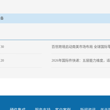
准备
-
30
百世跨境启动南美市场布局 全球国际
物流网络进入第二阶段
-
20
2026年国际件快递：五层能力维度，
国货出海的本土供应链服务商
-
09
空运抢板、铁路提速、仓库通宵达旦：
场欧洲高温催生的跨境物流全链路“闪
战”
硬件集成
服务支持
客户案例
新闻资讯
关于