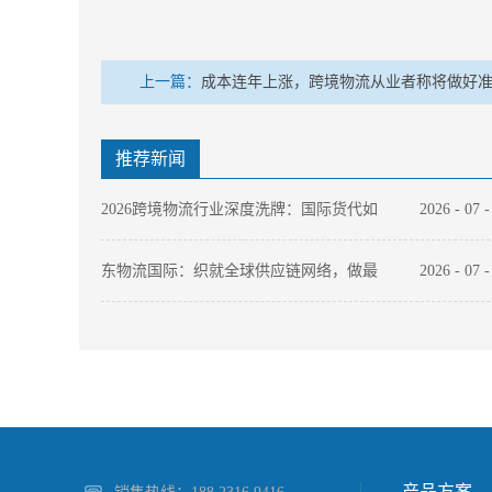
上一篇：
成本连年上涨，跨境物流从业者称将做好
推荐新闻
2026跨境物流行业深度洗牌：国际货代如
2026
-
07
何以“数字化底座”穿越周期？
东物流国际：织就全球供应链网络，做最
2026
-
07
值得托付的跨境物流伙伴
2026年国际件快递选哪家？中国本土快递
2026
-
07
品牌出海全链路能力拆解
产品方案