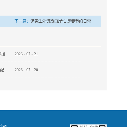
下一篇：
保民生外贸热口岸忙 是春节的日常
零担
2026
-
07
-
21
适配
2026
-
07
-
20
一
2026
-
07
-
09
电
哲盟