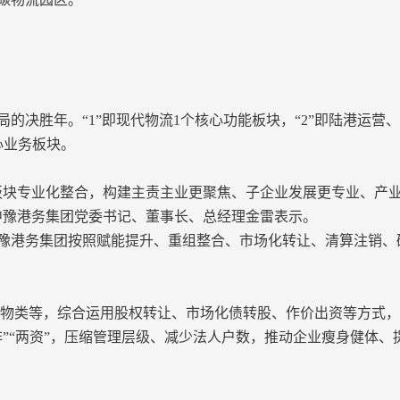
块布局的决胜年。“1”即现代物流1个核心功能板块，“2”即陆港运
心业务板块。
板块专业化整合，构建主责主业更聚焦、子企业发展更专业、产
中豫港务集团党委书记、董事长、总经理金雷表示。
。中豫港务集团按照赋能提升、重组整合、市场化转让、清算注销
、实物类等，综合运用股权转让、市场化债转股、作价出资等方式
“两资”，压缩管理层级、减少法人户数，推动企业瘦身健体、提质
。