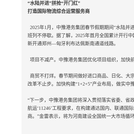
“水陆并进”拼抢“开门红”
打造国际物流综合运营服务商
2025年1月，中豫港务集团春节假期期间“水陆
班列不停歇。据了解，2025年首月全国累计开行
新开通郑州—匈牙利布达佩斯南通道线路。
项目不减产。中豫港务集团优化项目组织，加快前
商贸不打烊。春节期间做好进口商品、日化、大宗
改革不止步。加快构建“1+2+5”产业布局，做
“下一步，中豫港务集团将深入贯彻落实省委、省政
航运‘11246’工程要求，在构建通达国内、联
商。”金雷表示，将为河南建设全国统一大市场循