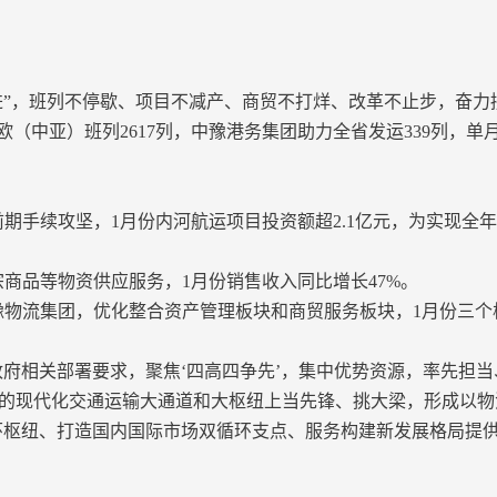
并进”，班列不停歇、项目不减产、商贸不打烊、改革不止步，奋力
中欧（中亚）班列2617列，中豫港务集团助力全省发运339列，
期手续攻坚，1月份内河航运项目投资额超2.1亿元，为实现全
商品等物资供应服务，1月份销售收入同比增长47%。
实中豫物流集团，优化整合资产管理板块和商贸服务板块，1月份三
府相关部署要求，聚焦‘四高四争先’，集中优势资源，率先担当
通国际的现代化交通运输大通道和大枢纽上当先锋、挑大梁，形成
环枢纽、打造国内国际市场双循环支点、服务构建新发展格局提