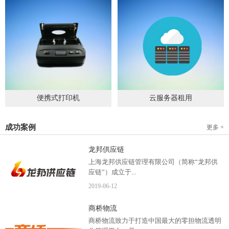
便携式打印机
云服务器租用
2019
-
09
-
04
2020
-
06
-
15
成功案例
更多 +
龙邦供应链
上海龙邦供应链管理有限公司（简称“龙邦供
应链”）成立于...
2019
-
06
-
12
2012年，是一家以物流供应链管理为核心，布
商桥物流
局全国物流网络运营、互...
商桥物流致力于打造中国最大的零担物流透明