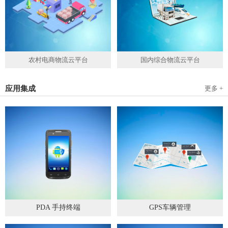
农村电商物流云平台
国内综合物流云平台
应用集成
更多 +
PDA 手持终端
GPS车辆管理
2019
-
05
-
28
2019
-
04
-
28