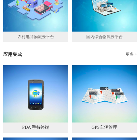
农村电商物流云平台
国内综合物流云平台
应用集成
更多 +
PDA 手持终端
GPS车辆管理
2019
-
05
-
28
2019
-
04
-
28