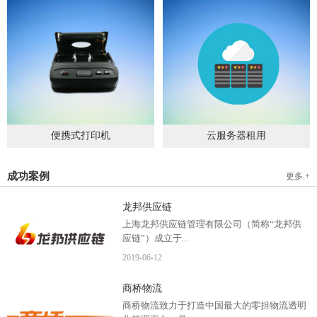
便携式打印机
云服务器租用
2019
-
09
-
04
2020
-
06
-
15
成功案例
更多 +
龙邦供应链
上海龙邦供应链管理有限公司（简称“龙邦供
应链”）成立于...
2019
-
06
-
12
2012年，是一家以物流供应链管理为核心，布
商桥物流
局全国物流网络运营、互...
商桥物流致力于打造中国最大的零担物流透明