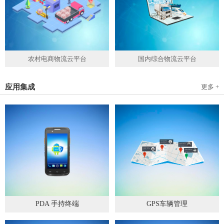
农村电商物流云平台
国内综合物流云平台
应用集成
更多 +
PDA 手持终端
GPS车辆管理
2019
-
05
-
28
2019
-
04
-
28