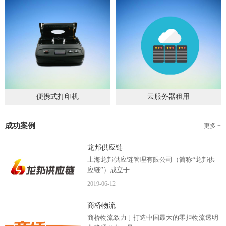
便携式打印机
云服务器租用
2019
-
09
-
04
2020
-
06
-
15
成功案例
更多 +
龙邦供应链
上海龙邦供应链管理有限公司（简称“龙邦供
应链”）成立于...
2019
-
06
-
12
2012年，是一家以物流供应链管理为核心，布
商桥物流
局全国物流网络运营、互...
商桥物流致力于打造中国最大的零担物流透明