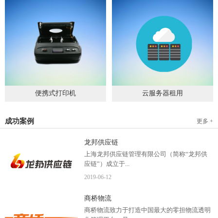
便携式打印机
云服务器租用
2019
-
09
-
04
2020
-
06
-
15
成功案例
更多 +
龙邦供应链
上海龙邦供应链管理有限公司（简称“龙邦供
应链”）成立于...
2019
-
06
-
12
2012年，是一家以物流供应链管理为核心，布
商桥物流
局全国物流网络运营、互...
商桥物流致力于打造中国最大的零担物流透明