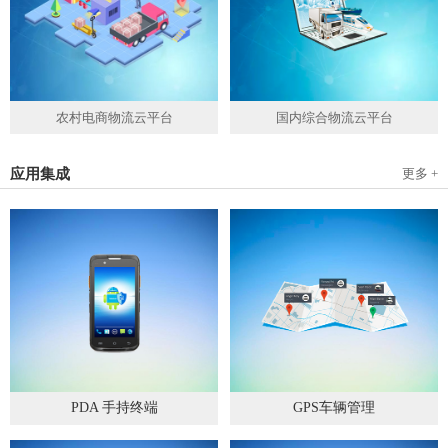
农村电商物流云平台
国内综合物流云平台
应用集成
更多 +
PDA 手持终端
GPS车辆管理
2019
-
05
-
28
2019
-
04
-
28