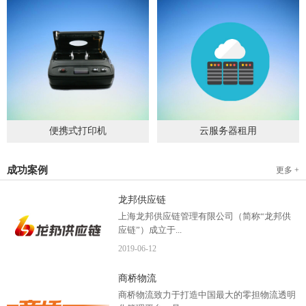
便携式打印机
云服务器租用
2019
-
09
-
04
2020
-
06
-
15
成功案例
更多 +
龙邦供应链
上海龙邦供应链管理有限公司（简称“龙邦供
应链”）成立于...
2019
-
06
-
12
2012年，是一家以物流供应链管理为核心，布
商桥物流
局全国物流网络运营、互...
商桥物流致力于打造中国最大的零担物流透明