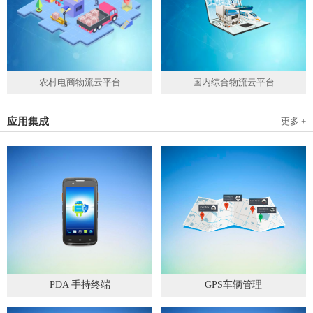
农村电商物流云平台
国内综合物流云平台
应用集成
更多 +
PDA 手持终端
GPS车辆管理
2019
-
05
-
28
2019
-
04
-
28