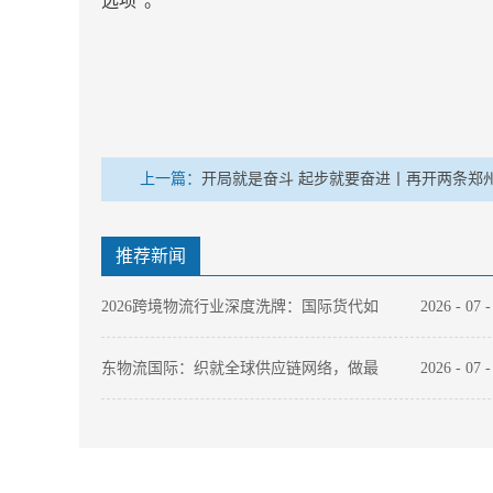
选项”。
上一篇：
开局就是奋斗 起步就要奋进丨再开两条郑
“上新”
推荐新闻
2026跨境物流行业深度洗牌：国际货代如
2026
-
07
何以“数字化底座”穿越周期？
东物流国际：织就全球供应链网络，做最
2026
-
07
值得托付的跨境物流伙伴
2026年国际件快递选哪家？中国本土快递
2026
-
07
品牌出海全链路能力拆解