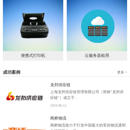
便携式打印机
云服务器租用
2019
-
09
-
04
2020
-
06
-
15
成功案例
更多 +
龙邦供应链
上海龙邦供应链管理有限公司（简称“龙邦供
应链”）成立于...
2019
-
06
-
12
2012年，是一家以物流供应链管理为核心，布
商桥物流
局全国物流网络运营、互...
商桥物流致力于打造中国最大的零担物流透明