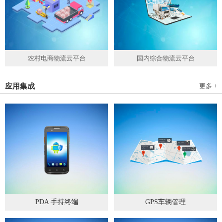
农村电商物流云平台
国内综合物流云平台
应用集成
更多 +
PDA 手持终端
GPS车辆管理
2019
-
05
-
28
2019
-
04
-
28