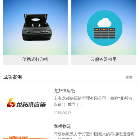
便携式打印机
云服务器租用
2019
-
09
-
04
2020
-
06
-
15
成功案例
更多 +
龙邦供应链
上海龙邦供应链管理有限公司（简称“龙邦供
应链”）成立于...
2019
-
06
-
12
2012年，是一家以物流供应链管理为核心，布
商桥物流
局全国物流网络运营、互...
商桥物流致力于打造中国最大的零担物流透明