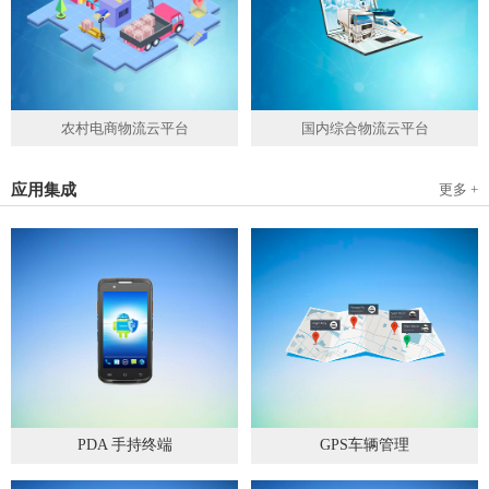
农村电商物流云平台
国内综合物流云平台
应用集成
更多 +
PDA 手持终端
GPS车辆管理
2019
-
05
-
28
2019
-
04
-
28