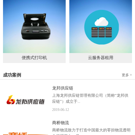
便携式打印机
云服务器租用
2019
-
09
-
04
2020
-
06
-
15
成功案例
更多 +
龙邦供应链
上海龙邦供应链管理有限公司（简称“龙邦供
应链”）成立于...
2019
-
06
-
12
2012年，是一家以物流供应链管理为核心，布
商桥物流
局全国物流网络运营、互...
商桥物流致力于打造中国最大的零担物流透明