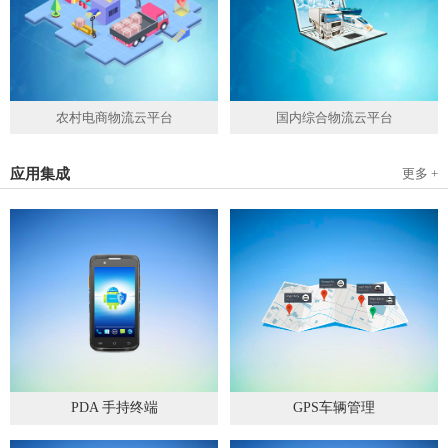
农村电商物流云平台
国内综合物流云平台
应用集成
更多 +
PDA 手持终端
GPS车辆管理
2019
-
05
-
28
2019
-
04
-
28