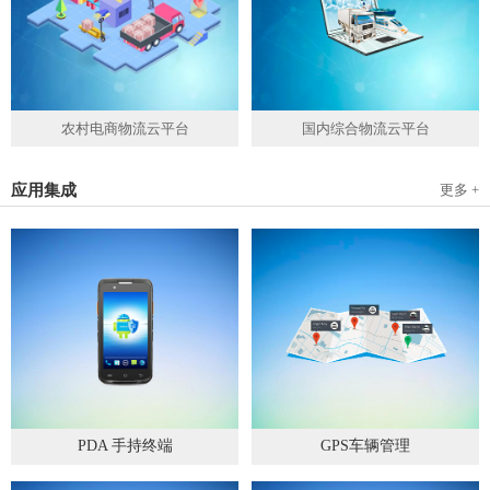
农村电商物流云平台
国内综合物流云平台
应用集成
更多 +
PDA 手持终端
GPS车辆管理
2019
-
05
-
28
2019
-
04
-
28