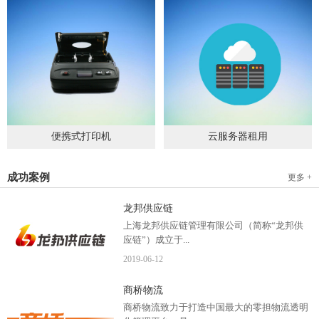
便携式打印机
云服务器租用
2019
-
09
-
04
2020
-
06
-
15
成功案例
更多 +
龙邦供应链
上海龙邦供应链管理有限公司（简称“龙邦供
应链”）成立于...
2019
-
06
-
12
2012年，是一家以物流供应链管理为核心，布
商桥物流
局全国物流网络运营、互...
商桥物流致力于打造中国最大的零担物流透明